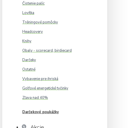
Čistenie palíc
Lovítka
Tréningové pomôcky
Headcovery
Knihy
Obaly - scorecard, birdiecard
Darčeky
Ostatné
Vybavenie pre ihriská
Golfové energetické tyčinky
Zľava nad 40%
Darčekové poukážky
Akcie