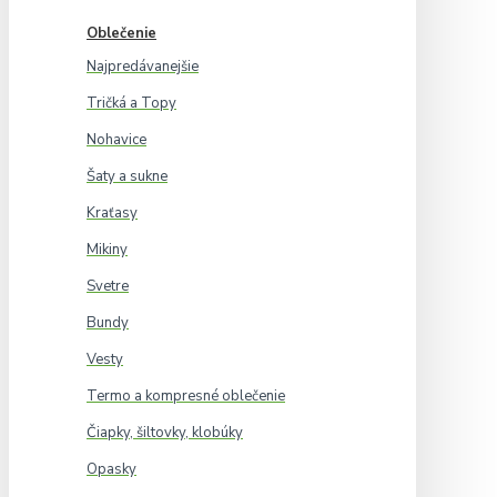
Oblečenie
Najpredávanejšie
Tričká a Topy
Nohavice
Šaty a sukne
Kraťasy
Mikiny
Svetre
Bundy
Vesty
Termo a kompresné oblečenie
Čiapky, šiltovky, klobúky
Opasky