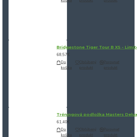
košíka
produkt
produkt
Bridgestone Tiger Tour B XS - Limit
68,57€
Do
Obľúbený
Porovnať
košíka
produkt
produkt
Tréningová podložka Masters Delu
61,40€
Do
Obľúbený
Porovnať
košíka
produkt
produkt