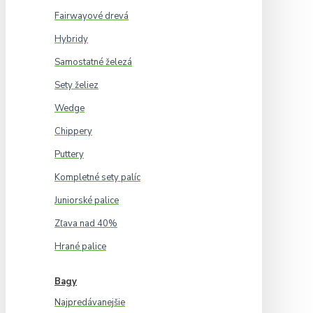
Fairwayové drevá
Hybridy
Samostatné železá
Sety želiez
Wedge
Chippery
Puttery
Kompletné sety palíc
Juniorské palice
Zľava nad 40%
Hrané palice
Bagy
Najpredávanejšie