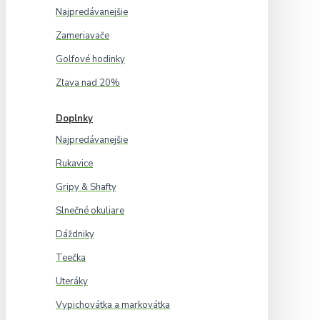
Najpredávanejšie
Zameriavače
Golfové hodinky
Zľava nad 20%
Doplnky
Najpredávanejšie
Rukavice
Gripy & Shafty
Slnečné okuliare
Dáždniky
Teečka
Uteráky
Vypichovátka a markovátka