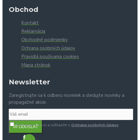
Obchod
Kontakt
Reklamácia
Obchodné podmienky
Ochrana osobných údajov
Pravidlá používania cookies
Mapa stránok
Newsletter
Zaregistrujte sa k odberu noviniek a sledujte novinky a
propagačné akcie.
Prečítal(a) som si a súhlasím s
Ochrana osobných údajov
ODOSLAŤ