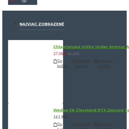
NAJVIAC ZOBRAZENÉ
Chlapčenské tričko Under Armour 
27,06€
45,10€
Do
Obľúbený
Porovnať
košíka
produkt
produkt
Wedge 56 Cleveland RTX Zipcore Tou
162,98€
Do
Obľúbený
Porovnať