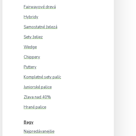
Fairwayové drevá
Hybridy
Samostatné železá
Sety želiez
Wedge
Chippery
Puttery
Kompletné sety palíc
Juniorské palice
Zľava nad 40%
Hrané palice
Bagy
Najpredávanejšie