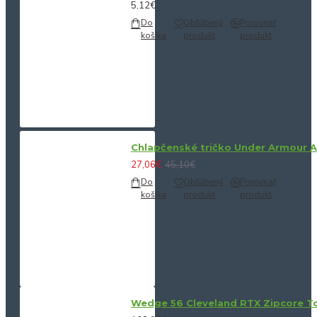
5,12€
Do
Obľúbený
Porovnať
košíka
produkt
produkt
Chlapčenské tričko Under Armour 
27,06€
45,10€
Do
Obľúbený
Porovnať
košíka
produkt
produkt
Wedge 56 Cleveland RTX Zipcore Tou