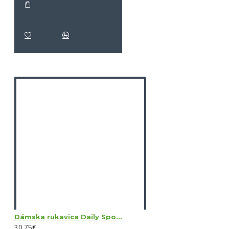
Dámska rukavica Daily Sports Sun Glove LH
30,75€