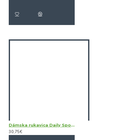
Dámska rukavica Daily Sports Sun Glove LH
30,75€