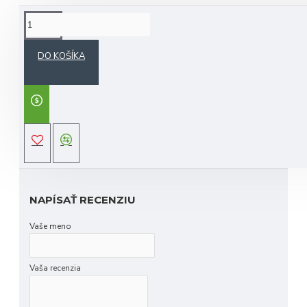
POPIS
DO KOŠÍKA
pružné tíčka značky
Lignum Tee
bielej farby
vyrábané z drevených pilín
ekologicky nezávadné
jednoduché nastavenie výšky týčka pre
jednotlivé palice vďaka prstencovému systému
HODNOTENIE
NAPÍSAŤ RECENZIU
Vaše meno
Vaša recenzia