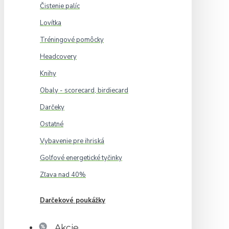
Čistenie palíc
Lovítka
Tréningové pomôcky
Headcovery
Knihy
Obaly - scorecard, birdiecard
Darčeky
Ostatné
Vybavenie pre ihriská
Golfové energetické tyčinky
Zľava nad 40%
Darčekové poukážky
Akcie