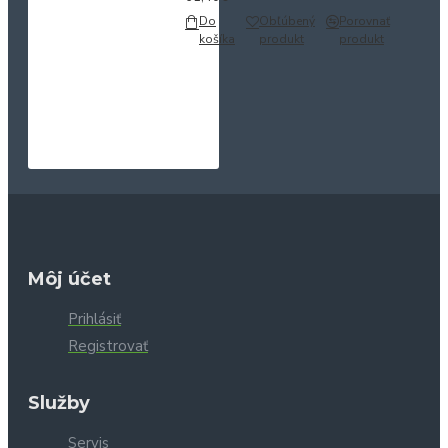
Do
Obľúbený
Porovnať
košíka
produkt
produkt
Môj účet
Prihlásiť
Registrovať
Služby
Servis