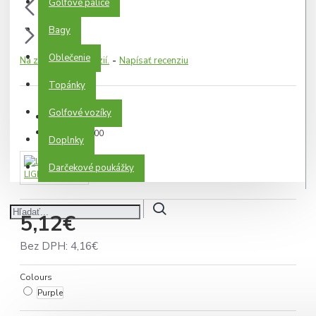
Golfové palice
Bagy
Oblečenie
Na základe 0 recenzií.
-
Napísať recenziu
Topánky
Golfové vozíky
SKLADOM
Model:
0000
Doplnky
Darčekové poukážky
LIGNUM TEE
5,12€
Bez DPH: 4,16€
Colours
Purple