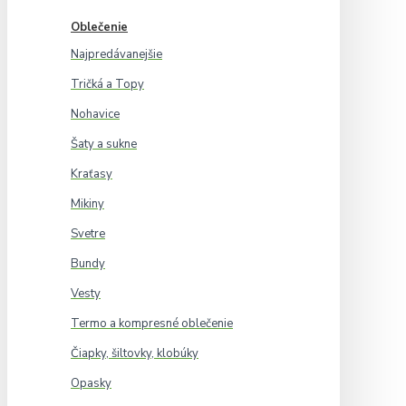
Oblečenie
Najpredávanejšie
Tričká a Topy
Nohavice
Šaty a sukne
Kraťasy
Mikiny
Svetre
Bundy
Vesty
Termo a kompresné oblečenie
Čiapky, šiltovky, klobúky
Opasky