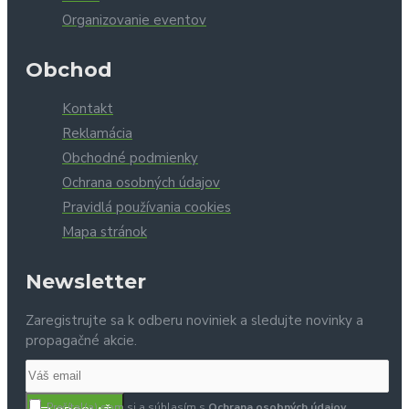
Organizovanie eventov
Obchod
Kontakt
Reklamácia
Obchodné podmienky
Ochrana osobných údajov
Pravidlá používania cookies
Mapa stránok
Newsletter
Zaregistrujte sa k odberu noviniek a sledujte novinky a
propagačné akcie.
Prečítal(a) som si a súhlasím s
Ochrana osobných údajov