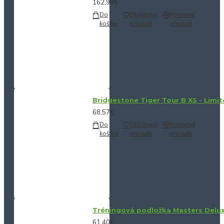
162,98€
Do
Obľúbený
Porovnať
košíka
produkt
produkt
Bridgestone Tiger Tour B XS - Limit
68,57€
Do
Obľúbený
Porovnať
košíka
produkt
produkt
Tréningová podložka Masters Delu
61,40€