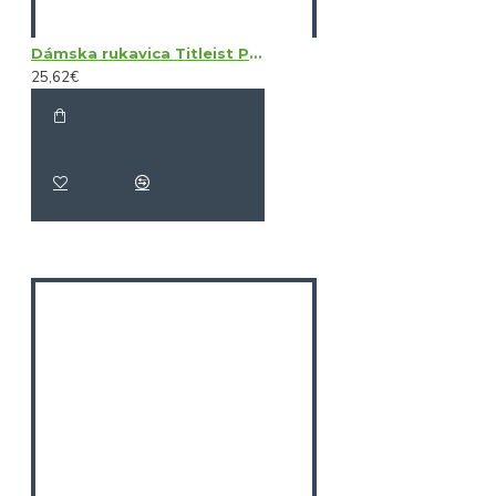
Dámska rukavica Titleist Perma Soft LH
25,62€