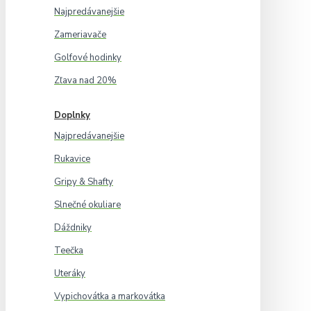
Najpredávanejšie
Zameriavače
Golfové hodinky
Zľava nad 20%
Doplnky
Najpredávanejšie
Rukavice
Gripy & Shafty
Slnečné okuliare
Dáždniky
Teečka
Uteráky
Vypichovátka a markovátka