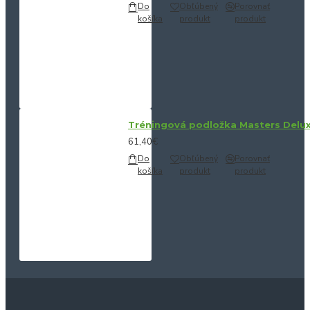
Do
Obľúbený
Porovnať
košíka
produkt
produkt
Tréningová podložka Masters Delu
61,40€
Do
Obľúbený
Porovnať
košíka
produkt
produkt