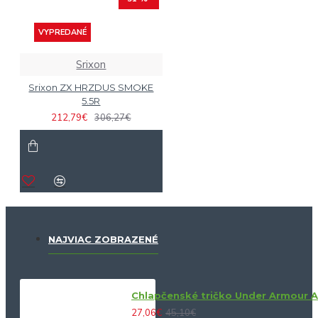
VYPREDANÉ
Srixon
Srixon ZX HRZDUS SMOKE
5.5R
212,79€
306,27€
NAJVIAC ZOBRAZENÉ
Chlapčenské tričko Under Armour 
27,06€
45,10€