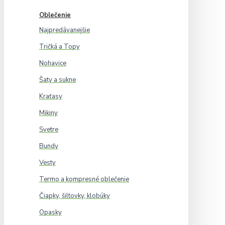
Oblečenie
Najpredávanejšie
Tričká a Topy
Nohavice
Šaty a sukne
Kraťasy
Mikiny
Svetre
Bundy
Vesty
Termo a kompresné oblečenie
Čiapky, šiltovky, klobúky
Opasky