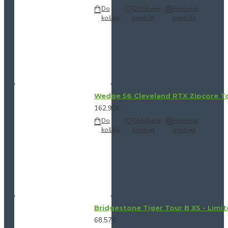
Do
Obľúbený
Porovnať
košíka
produkt
produkt
Wedge 56 Cleveland RTX Zipcore Tou
162,98€
Do
Obľúbený
Porovnať
košíka
produkt
produkt
Bridgestone Tiger Tour B XS - Limit
68,57€