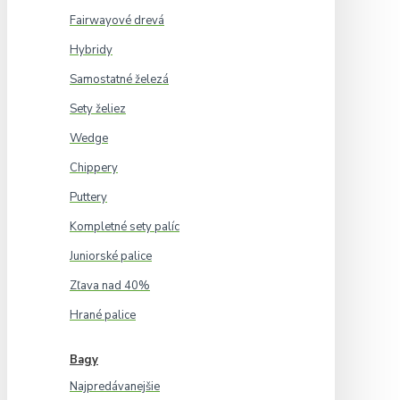
Fairwayové drevá
Hybridy
Samostatné železá
Sety želiez
Wedge
Chippery
Puttery
Kompletné sety palíc
Juniorské palice
Zľava nad 40%
Hrané palice
Bagy
Najpredávanejšie