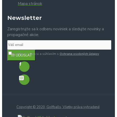
Mapa stránok
Newsletter
Zaregistrujte sa k odberu noviniek a sledujte novinky a
propagačné akcie.
Prečítal(a) som si a súhlasím s
Ochrana osobných údajov
ODOSLAŤ
Copyright © 2020, Golfballs, Všetky práva vyhradené