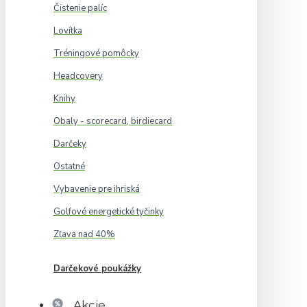
Čistenie palíc
Lovítka
Tréningové pomôcky
Headcovery
Knihy
Obaly - scorecard, birdiecard
Darčeky
Ostatné
Vybavenie pre ihriská
Golfové energetické tyčinky
Zľava nad 40%
Darčekové poukážky
Akcie