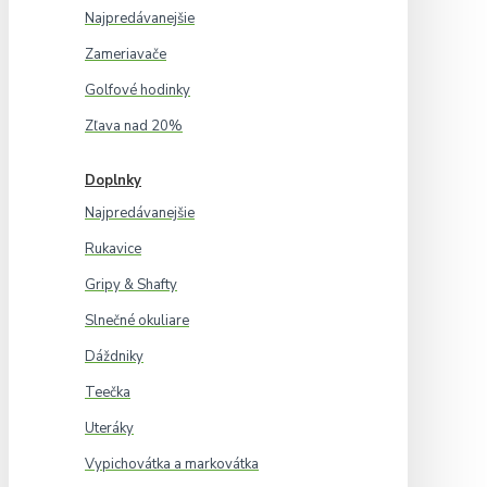
Najpredávanejšie
Zameriavače
Golfové hodinky
Zľava nad 20%
Doplnky
Najpredávanejšie
Rukavice
Gripy & Shafty
Slnečné okuliare
Dáždniky
Teečka
Uteráky
Vypichovátka a markovátka